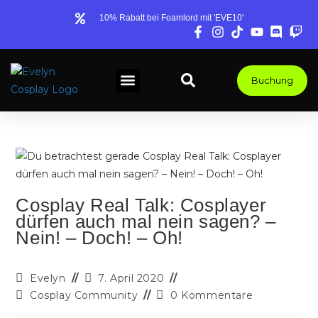
10% Rabatt bei Foamlord mit 'EVE10'
Buchung
COSPLAY BLOG
TIPPS & WISSEN
COMMISSIONS, PANELS & MEHR
Cosplay Real Talk: Cosplayer
dürfen auch mal nein sagen? –
Nein! – Doch! – Oh!
Evelyn
7. April 2020
Cosplay Community
0 Kommentare