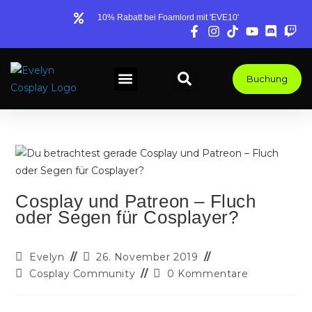
10% Rabatt bei Foamlord mit 'EVE10'
Buchung
COSPLAY BLOG
TIPPS & WISSEN
COMMISSIONS, PANELS & MEHR
Cosplay und Patreon – Fluch
oder Segen für Cosplayer?
Evelyn
26. November 2019
Cosplay Community
0 Kommentare