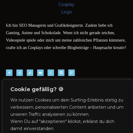
Ich bin SEO Managerin und Grafikdesignerin. Zudem liebe ich
Gaming, Anime und Schokolade. Wenn ich nicht gerade zeichne,
Videospiele spiele oder mich um meine zahlreichen Pflanzen kümmere,
crafte ich an Cosplays oder schreibe Blogbeiträge – Hauptsache kreativ!
Cookie gefällig? 🍪
Blog
Über mich &
Rechtliches
Cosplay
Wir nutzen Cookies um dein Surfing-Erlebnis stetig zu
Impressum
Cosplay Materialien
verbessern, personalisierten Content anbieten und um
Wer bin ich?
unseren Traffic analysieren zu können.
Datenschutz
Cosplay für Anfänger
Was ist Cosplay?
Wenn Du auf "akzeptieren" klickst, erklärst du dich
Kooperationen
Cosplay Conventions
Evelyn Cosplay Buchen
damit einverstanden.