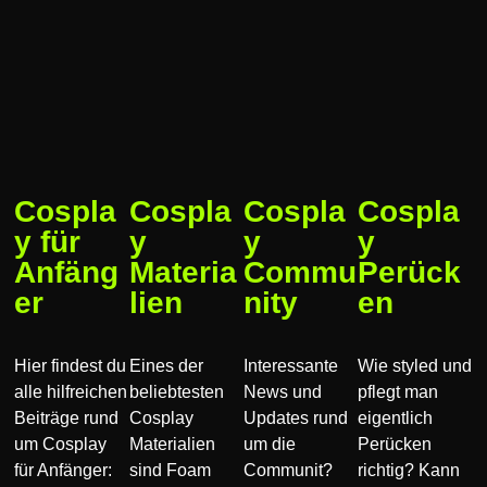
Cospla
Cospla
Cospla
Cospla
y für
y
y
y
Anfäng
Materia
Commu
Perück
er
lien
nity
en
Hier findest du
Eines der
Interessante
Wie styled und
alle hilfreichen
beliebtesten
News und
pflegt man
Beiträge rund
Cosplay
Updates rund
eigentlich
um Cosplay
Materialien
um die
Perücken
für Anfänger:
sind Foam
Communit?
richtig? Kann