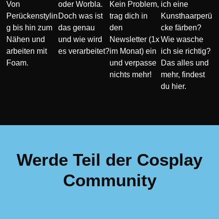
Von
oder Worbla.
Kein Problem,
ich eine
Perückenstylin
Doch was ist
trag dich in
Kunsthaarperü
g bis hin zum
das genau
den
cke färben?
Nähen und
und wie wird
Newsletter (1x
Wie wasche
arbeiten mit
es verarbeitet?
im Monat) ein
ich sie richtig?
Foam.
und verpasse
Das alles und
nichts mehr!
mehr, findest
du hier.
Werde Teil der Cosplay
Community