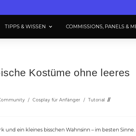
TIPPS & WISSEN
COMMISSIONS, PANELS & 
pische Kostüme ohne leeres
 Community
/
Cosplay für Anfänger
/
Tutorial
erk und ein kleines bisschen Wahnsinn – im besten Sinne.