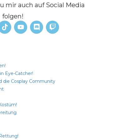
du mir auch auf Social Media
folgen!
en!
in Eye-Catcher!
nd die Cosplay Community
mt
 Kostüm!
ereitung
 Rettung!