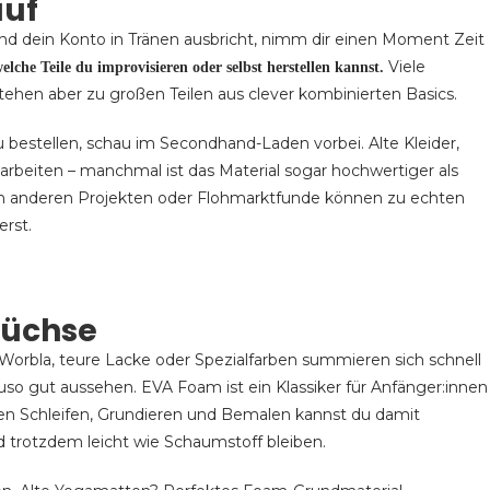
auf
und dein Konto in Tränen ausbricht, nimm dir einen Moment Zeit
Viele
lche Teile du improvisieren oder selbst herstellen kannst.
tehen aber zu großen Teilen aus clever kombinierten Basics.
zu bestellen, schau im Secondhand-Laden vorbei. Alte Kleider,
arbeiten – manchmal ist das Material sogar hochwertiger als
on anderen Projekten oder Flohmarktfunde können zu echten
rst.
füchse
. Worbla, teure Lacke oder Spezialfarben summieren sich schnell
auso gut aussehen. EVA Foam ist ein Klassiker für Anfänger:innen
hen Schleifen, Grundieren und Bemalen kannst du damit
 trotzdem leicht wie Schaumstoff bleiben.