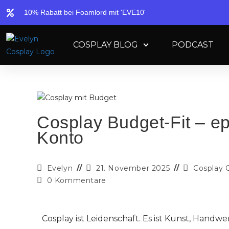
10% Rabatt bei Foamlord mit 'EVE10'
COSPLAY BLOG
PODCAST
Cosplay Budget-Fit – e
Konto
Evelyn
21. November 2025
Cosplay
0 Kommentare
Cosplay ist Leidenschaft. Es ist Kunst, Handw