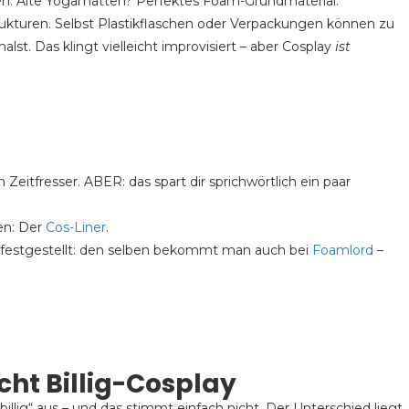
en. Alte Yogamatten? Perfektes Foam-Grundmaterial.
trukturen. Selbst Plastikflaschen oder Verpackungen können zu
lst. Das klingt vielleicht improvisiert – aber Cosplay
ist
Zeitfresser. ABER: das spart dir sprichwörtlich ein paar
en: Der
Cos-Liner
.
festgestellt: den selben bekommt man auch bei
Foamlord
–
.
ht Billig-Cosplay
illig“ aus – und das stimmt einfach nicht. Der Unterschied liegt