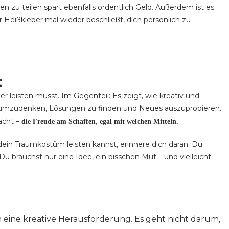
zu teilen spart ebenfalls ordentlich Geld. Außerdem ist es
r Heißkleber mal wieder beschließt, dich persönlich zu
t
r leisten musst. Im Gegenteil: Es zeigt, wie kreativ und
, umzudenken, Lösungen zu finden und Neues auszuprobieren.
acht –
die Freude am Schaffen, egal mit welchen Mitteln.
 dein Traumkostüm leisten kannst, erinnere dich daran: Du
u brauchst nur eine Idee, ein bisschen Mut – und vielleicht
n eine kreative Herausforderung. Es geht nicht darum,