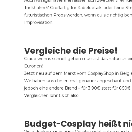
Auch Alltagsmaterialien lassen sich zweckentfremd
Trinkhalme? Großartig für Kabeldetails oder feine S
futuristischen Props werden, wenn du sie richtig bema
Improvisation.
Vergleiche die Preise!
Grade wenns schnell gehen muss ist das natürlich ein 
Euronen!
Jetzt neu auf dem Markt vom CosplayShop in Belgi
Wir haben uns diesen mal genauer angeschaut und 
jedoch eine andere Brand – für 3,90€ statt für 6,50€
Vergleichen lohnt sich also!
Budget-Cosplay heißt nic
Viele denken, günstiges Cosplay sieht automatisch „b