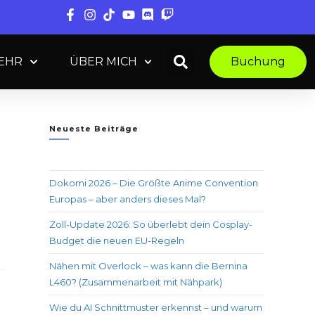
MEHR
ÜBER MICH
Buchung
Neueste Beiträge
Dokomi 2026 – Die Größte Anime Convention
Europas – aber anders dieses Mal?
Zoll-Update 2026: So überlebt dein Cosplay-
Budget die neuen EU-Regeln
Nähen mit Overlock – was kann die Bernina
L460? (Zusammenarbeit mit Nähpark)
Wie du AI Schnittmuster erkennst – und warum