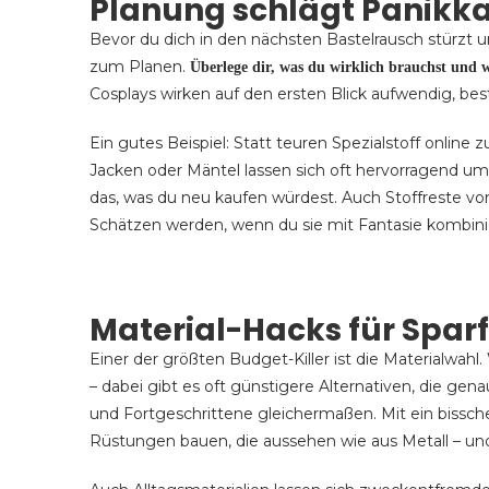
Planung schlägt Panikk
Bevor du dich in den nächsten Bastelrausch stürzt 
zum Planen.
Überlege dir, was du wirklich brauchst und we
Cosplays wirken auf den ersten Blick aufwendig, bes
Ein gutes Beispiel: Statt teuren Spezialstoff online 
Jacken oder Mäntel lassen sich oft hervorragend um
das, was du neu kaufen würdest. Auch Stoffreste v
Schätzen werden, wenn du sie mit Fantasie kombinie
Material-Hacks für Spar
Einer der größten Budget-Killer ist die Materialwahl
– dabei gibt es oft günstigere Alternativen, die gen
und Fortgeschrittene gleichermaßen. Mit ein bissc
Rüstungen bauen, die aussehen wie aus Metall – und