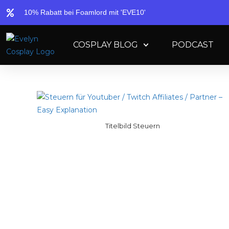
10% Rabatt bei Foamlord mit 'EVE10'
COSPLAY BLOG
PODCAST
Titelbild Steuern