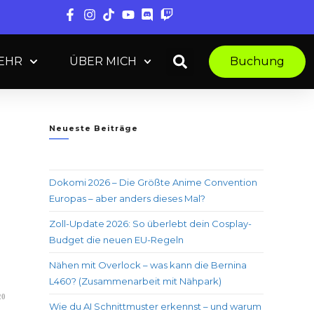
MEHR
ÜBER MICH
Buchung
Neueste Beiträge
Dokomi 2026 – Die Größte Anime Convention
Europas – aber anders dieses Mal?
Zoll-Update 2026: So überlebt dein Cosplay-
Budget die neuen EU-Regeln
Nähen mit Overlock – was kann die Bernina
L460? (Zusammenarbeit mit Nähpark)
20
Wie du AI Schnittmuster erkennst – und warum